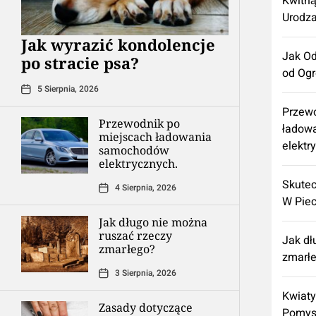
Kwitną
Urodza
Jak wyrazić kondolencje
Jak Od
po stracie psa?
od Og
5 Sierpnia, 2026
Przewo
Przewodnik po
ładow
miejscach ładowania
elektr
samochodów
elektrycznych.
Skutec
4 Sierpnia, 2026
W Pie
Jak długo nie można
ruszać rzeczy
Jak dł
zmarłego?
zmarł
3 Sierpnia, 2026
Kwiat
Zasady dotyczące
Pomysł