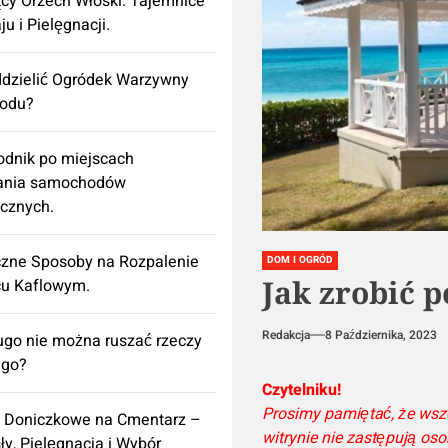
cy Orzech Włoski: Tajemnice
ju i Pielęgnacji.
dzielić Ogródek Warzywny
rodu?
dnik po miejscach
ania samochodów
ycznych.
zne Sposoby na Rozpalenie
DOM I OGRÓD
Jak zrobić p
cu Kaflowym.
Redakcja
8 Października, 2023
ugo nie można ruszać rzeczy
ego?
Czytelniku!
Prosimy pamiętać, że wsz
y Doniczkowe na Cmentarz –
witrynie nie zastępują oso
y, Pielęgnacja i Wybór