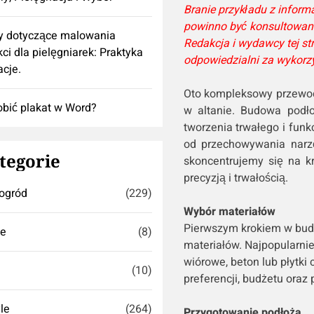
Branie przykładu z infor
powinno być konsultowan
y dotyczące malowania
Redakcja i wydawcy tej st
ci dla pielęgniarek: Praktyka
odpowiedzialni za wykorz
acje.
Oto kompleksowy przewod
obić plakat w Word?
w altanie. Budowa podło
tworzenia trwałego i funk
od przechowywania narzę
tegorie
skoncentrujemy się na k
precyzją i trwałością.
ogród
(229)
Wybór materiałów
Pierwszym krokiem w budo
se
(8)
materiałów. Najpopularniej
wiórowe, beton lub płytki
(10)
preferencji, budżetu ora
yle
(264)
Przygotowanie podłoża