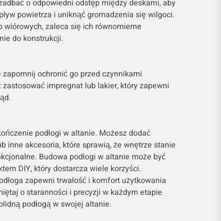
o zadbać o odpowiedni odstęp między deskami, aby
ływ powietrza i uniknąć gromadzenia się wilgoci.
b wiórowych, zaleca się ich równomierne
nie do konstrukcji.
e zapomnij ochronić go przed czynnikami
zastosować impregnat lub lakier, który zapewni
ląd.
kończenie podłogi w altanie. Możesz dodać
 inne akcesoria, które sprawią, że wnętrze stanie
funkcjonalne. Budowa podłogi w altanie może być
tem DIY, który dostarcza wiele korzyści.
dłoga zapewni trwałość i komfort użytkowania
miętaj o staranności i precyzji w każdym etapie
olidną podłogą w swojej altanie.