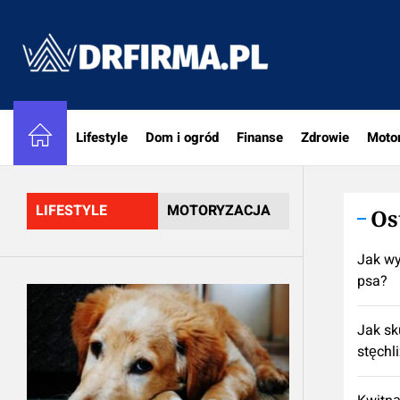
Skip
to
DRfirm
the
content
Lifestyle
Dom i ogród
Finanse
Zdrowie
Moto
LIFESTYLE
MOTORYZACJA
Os
Jak wy
psa?
Jak sk
stęchl