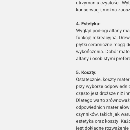
utrzymaniu czystości. Wyb
konserwacji, można zaoszc
4. Estetyka:
Wygląd podłogi altany ma 
funkcję rekreacyjną. Drew
płytki ceramiczne mogą d
wykończenia. Dobór mater
altany i osobistymi prefe
5. Koszty:
Ostatecznie, koszty mater
przy wyborze odpowiednic
często jest droższe niż in
Dlatego warto zrównoważy
odpowiednich materiałów 
czynników, takich jak war
estetyka oraz koszty. Każ
jest dokładne rozważenie