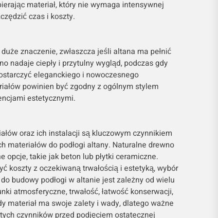
ierając materiał, który nie wymaga intensywnej
zędzić czas i koszty.
duże znaczenie, zwłaszcza jeśli altana ma pełnić
no nadaje ciepły i przytulny wygląd, podczas gdy
ostarczyć eleganckiego i nowoczesnego
iałów powinien być zgodny z ogólnym stylem
rencjami estetycznymi.
iałów oraz ich instalacji są kluczowym czynnikiem
h materiałów do podłogi altany. Naturalne drewno
ne opcje, takie jak beton lub płytki ceramiczne.
ć koszty z oczekiwaną trwałością i estetyką, wybór
do budowy podłogi w altanie jest zależny od wielu
unki atmosferyczne, trwałość, łatwość konserwacji,
dy materiał ma swoje zalety i wady, dlatego ważne
 tych czynników przed podjęciem ostatecznej