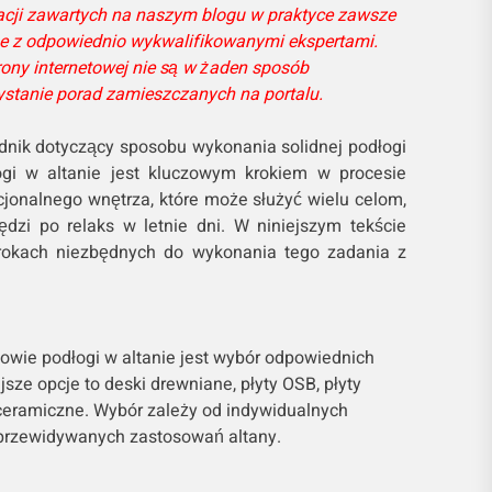
macji zawartych na naszym blogu w praktyce zawsze
e z odpowiednio wykwalifikowanymi ekspertami.
rony internetowej nie są w żaden sposób
ystanie porad zamieszczanych na portalu.
nik dotyczący sposobu wykonania solidnej podłogi
gi w altanie jest kluczowym krokiem w procesie
cjonalnego wnętrza, które może służyć wielu celom,
dzi po relaks w letnie dni. W niniejszym tekście
rokach niezbędnych do wykonania tego zadania z
wie podłogi w altanie jest wybór odpowiednich
sze opcje to deski drewniane, płyty OSB, płyty
 ceramiczne. Wybór zależy od indywidualnych
z przewidywanych zastosowań altany.