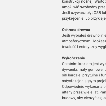
konstrukcji nośnej. Wart
umożliwić swobodny przep
Jeśli używasz płyt OSB lu
przykręcenie lub przykleje
Ochrona drewna
Jeśli wybrałeś drewno, ni
atmosferycznymi. Możesz 
trwałość i estetyczny wyg
Wykończenie
Ostatnim krokiem jest wy
dywaniki, maty gumowe lub
się bardziej przytulne i 
satysfakcjonującym projek
Odpowiednio wykonana po
altany przez wiele lat. Pa
budowy, aby cieszyć się s