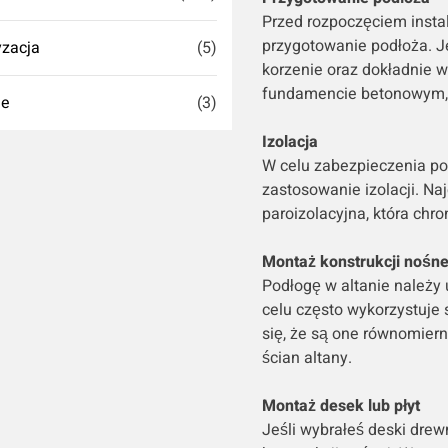
Przed rozpoczęciem instal
przygotowanie podłoża. Jeś
zacja
(5)
korzenie oraz dokładnie w
fundamencie betonowym, up
ie
(3)
Izolacja
W celu zabezpieczenia pod
zastosowanie izolacji. Na
paroizolacyjna, która chro
Montaż konstrukcji nośne
Podłogę w altanie należy 
celu często wykorzystuje 
się, że są one równomier
ścian altany.
Montaż desek lub płyt
Jeśli wybrałeś deski drew