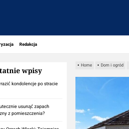
a
ryzacja
Redakcja
Home
Dom i ogród
tatnie wpisy
razić kondolencje po stracie
utecznie usunąć zapach
izny z pomieszczenia?