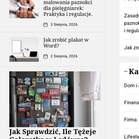
malowania paznokci
dla pielęgniarek:
Praktyka i regulacje.
Zasad
paznok
3 Sierpnia, 2026
i regul
Jak zrobić plakat w
Word?
Jak zr
2 Sierpnia, 2026
Ka
Dom i 
Finan
Firma
Jak Sprawdzić, Ile Tężeje
Lifest