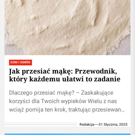
DOM I OGRÓD
Jak przesiać mąkę: Przewodnik,
który każdemu ułatwi to zadanie
Dlaczego przesiać mąkę? – Zaskakujące
korzyści dla Twoich wypieków Wielu z nas
wciąż pomija ten krok, traktując przesiewanie
mąki jako zbędny etap w procesie
Redakcja
31 Stycznia, 2025
pieczenia....