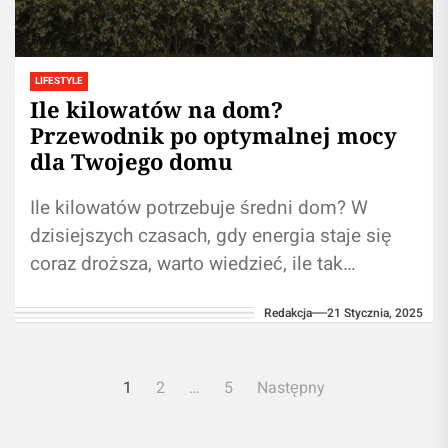
LIFESTYLE
Ile kilowatów na dom?
Przewodnik po optymalnej mocy
dla Twojego domu
Ile kilowatów potrzebuje średni dom? W
dzisiejszych czasach, gdy energia staje się
coraz droższa, warto wiedzieć, ile tak
naprawdę prądu zużywa nasz dom.
Redakcja
21 Stycznia, 2025
Zrozumienie, ile...
Nawigacja
1
2
…
5
Następny
po
wpisach