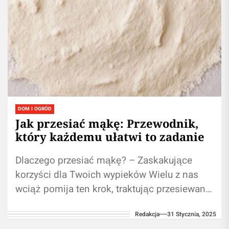
DOM I OGRÓD
Jak przesiać mąkę: Przewodnik,
który każdemu ułatwi to zadanie
Dlaczego przesiać mąkę? – Zaskakujące
korzyści dla Twoich wypieków Wielu z nas
wciąż pomija ten krok, traktując przesiewanie
mąki jako zbędny etap w procesie
Redakcja
31 Stycznia, 2025
pieczenia....