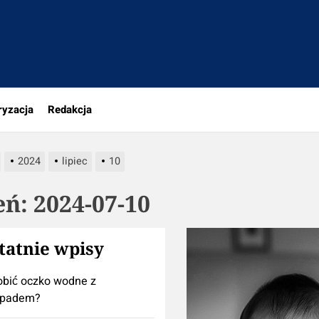
a
ryzacja
Redakcja
2024
lipiec
10
eń:
2024-07-10
tatnie wpisy
obić oczko wodne z
padem?