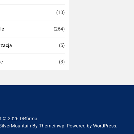
(10)
yle
(264)
zacja
(5)
ie
(3)
ht © 2026
DRfirma.
SilverMountain By
Themeinwp.
Powered by
WordPress.