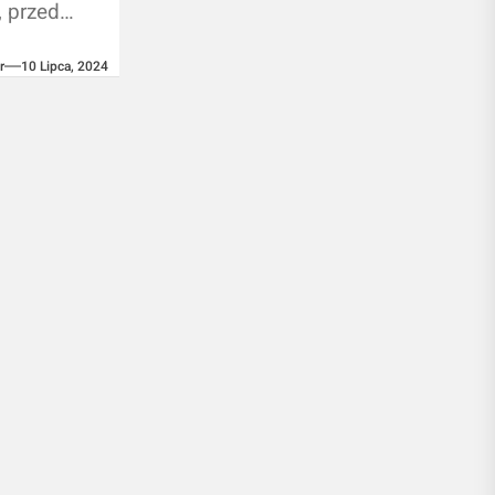
 przed
e. Pierwsze
r
10 Lipca, 2024
tylko
ale