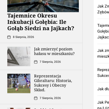
Jak Zm
Zębów
Tajemnice Okresu
Inkubacji Gołębia: Ile
Tajemn
Gołąb Siedzi na Jajkach?
Gołębi
Jajkac
8 Sierpnia, 2026
Jak zmierzyć poziom
Jak zm
hałasu w mieszkaniu?
miesz
7 Sierpnia, 2026
Reprez
Sukces
Reprezentacja
Gibraltaru: Historia,
Sukcesy i Obecny
Jak dł
Skład.
7 Sierpnia, 2026
Jak Pe
na Łó