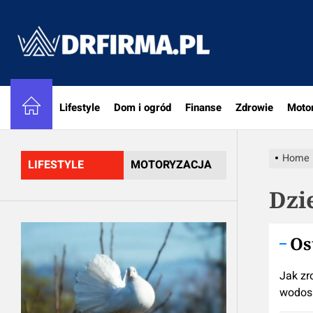
Skip
to
DRfirm
the
content
Lifestyle
Dom i ogród
Finanse
Zdrowie
Moto
Home
LIFESTYLE
MOTORYZACJA
Dzi
Os
Jak zr
wodos