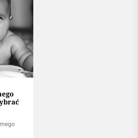
nego
wybrać
cznego