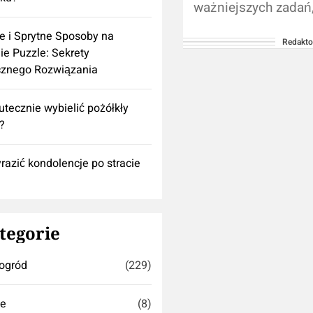
ważniejszych zadań,
którymi stają rodzic
e i Sprytne Sposoby na
Redakto
własne łóżko to nie 
ie Puzzle: Sekrety
miejsce do spania, 
cznego Rozwiązania
również...
utecznie wybielić pożółkły
k?
razić kondolencje po stracie
tegorie
ogród
(229)
se
(8)