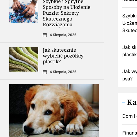
Szybkie i Sprytne
Sposoby na Ułożenie
Puzzle: Sekrety
Szybki
Skutecznego
Ułożen
Rozwiązania
Skute
6 Sierpnia, 2026
Jak sk
Jak skutecznie
plasti
wybielić pożółkły
plastik?
Jak wy
6 Sierpnia, 2026
psa?
Ka
Dom i 
Finan