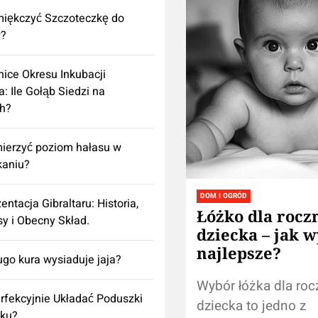
iękczyć Szczoteczkę do
?
ice Okresu Inkubacji
a: Ile Gołąb Siedzi na
h?
ierzyć poziom hałasu w
kaniu?
DOM I OGRÓD
entacja Gibraltaru: Historia,
Łóżko dla rocz
y i Obecny Skład.
dziecka – jak 
najlepsze?
ugo kura wysiaduje jaja?
Wybór łóżka dla ro
rfekcyjnie Układać Poduszki
dziecka to jedno z
żku?