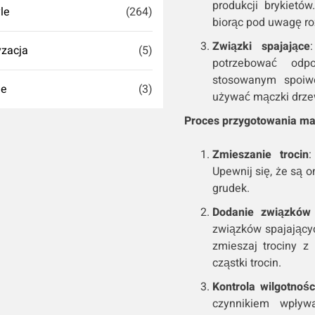
produkcji brykietó
yle
(264)
biorąc pod uwagę ro
Związki spajające
zacja
(5)
potrzebować odpo
stosowanym spoiwe
ie
(3)
używać mączki drzew
Proces przygotowania mas
Zmieszanie trocin
:
Upewnij się, że są 
grudek.
Dodanie związków 
związków spajający
zmieszaj trociny z
cząstki trocin.
Kontrola wilgotnośc
czynnikiem wpływ