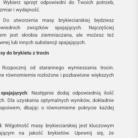
w. Wybierz sprzęt odpowiedni do Twoich potrzeb,
zmiar i wydajność.
: Do utworzenia masy brykieciarskiej będziesz
wiednich związków spajających. Najczęściej
m jest skrobia ziemniaczana, ale możesz też
nej lub innych substancji spajających.
y do brykietu z trocin
 Rozpocznij od starannego wymieszania trocin.
one równomiernie rozłożone i pozbawione większych
spajających
: Następnie dodaj odpowiednią ilość
ch. Dla uzyskania optymalnych wyników, dokładnie
 spoiwem, dbając o równomierne pokrycie każdej
i
: Wilgotność masy brykieciarskiej jest kluczowym
ającym na jakość brykietów. Upewnij się, że