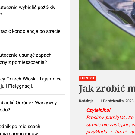
utecznie wybielić pożółkły
k?
razić kondolencje po stracie
utecznie usunąć zapach
izny z pomieszczenia?
cy Orzech Włoski: Tajemnice
LIFESTYLE
Jak zrobić m
ju i Pielęgnacji.
Redakcja
11 Października, 2023
dzielić Ogródek Warzywny
rodu?
Czytelniku!
Prosimy pamiętać, że 
stronie nie zastępują 
dnik po miejscach
przykładu z treści 
ania samochodów