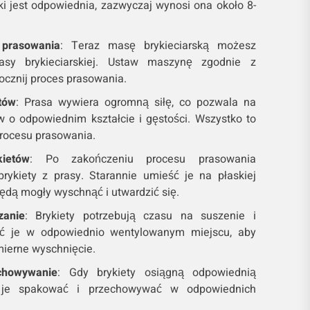
i jest odpowiednia, zazwyczaj wynosi ona około 8-
 prasowania
: Teraz masę brykieciarską możesz
sy brykieciarskiej. Ustaw maszynę zgodnie z
cznij proces prasowania.
tów
: Prasa wywiera ogromną siłę, co pozwala na
w o odpowiednim kształcie i gęstości. Wszystko to
procesu prasowania.
ietów
: Po zakończeniu procesu prasowania
ykiety z prasy. Starannie umieść je na płaskiej
będą mogły wyschnąć i utwardzić się.
zanie
: Brykiety potrzebują czasu na suszenie i
ść je w odpowiednio wentylowanym miejscu, aby
ierne wyschnięcie.
chowywanie
: Gdy brykiety osiągną odpowiednią
 je spakować i przechowywać w odpowiednich