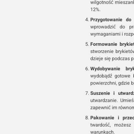
wilgotność mieszank
12%.
Przygotowanie do
wprowadzić do pra
wymaganiami i rozpo
Formowanie brykie
stworzenie brykietó
dzieje się podczas 
Wydobywanie bryk
wydobądź gotowe br
powierzchni, gdzie 
Suszenie i utward
utwardzanie. Umie
zapewnić im równom
Pakowanie i prze
twardość, możesz
warunkach.