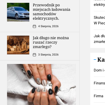
elektr
Przewodnik po
miejscach ładowania
samochodów
Skutec
elektrycznych.
W Pie
4 Sierpnia, 2026
Jak dł
Jak długo nie można
zmarł
ruszać rzeczy
zmarłego?
3 Sierpnia, 2026
Ka
Dom i 
Finan
Firma