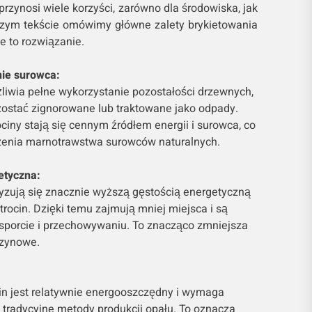
 przynosi wiele korzyści, zarówno dla środowiska, jak
szym tekście omówimy główne zalety brykietowania
sie to rozwiązanie.
nie surowca:
liwia pełne wykorzystanie pozostałości drzewnych,
zostać zignorowane lub traktowane jako odpady.
ociny stają się cennym źródłem energii i surowca, co
czenia marnotrawstwa surowców naturalnych.
etyczna:
eryzują się znacznie wyższą gęstością energetyczną
ocin. Dzięki temu zajmują mniej miejsca i są
nsporcie i przechowywaniu. To znacząco zmniejsza
azynowe.
cin jest relatywnie energooszczędny i wymaga
ż tradycyjne metody produkcji opału. To oznacza