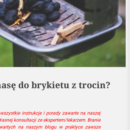
asę do brykietu z trocin?
wszystkie instrukcje i porady zawarte na naszej
własnej konsultacji ze ekspertem/lekarzem. Branie
zawartych na naszym blogu w praktyce zawsze