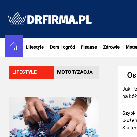
Skip
to
DRfirm
the
content
Lifestyle
Dom i ogród
Finanse
Zdrowie
Moto
LIFESTYLE
MOTORYZACJA
Os
Jak Pe
na Łó
Szybki
Ułożen
Skute