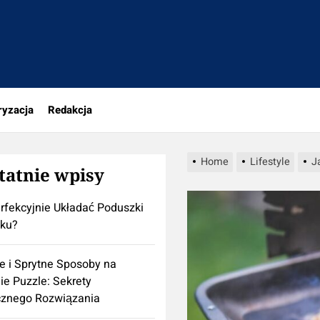
a
ryzacja
Redakcja
Home
Lifestyle
J
tatnie wpisy
rfekcyjnie Układać Poduszki
żku?
e i Sprytne Sposoby na
ie Puzzle: Sekrety
cznego Rozwiązania