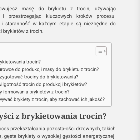
wujesz masę do brykietu z trocin, używając
ej i przestrzegając kluczowych kroków procesu.
ć i staranność w każdym etapie są niezbędne do
 brykietów z trocin.
rykietowania trocin?
urowce do produkcji masy do brykietu z trocin?
rzygotować trociny do brykietowania?
ilgotność trocin do produkcji brykietów?
y formowania brykietów z trocin?
wywać brykiety z trocin, aby zachować ich jakość?
zyści z brykietowania trocin?
roces przekształcania pozostałości drzewnych, takich
, gęste brykiety o wysokiej gęstości energetycznej.