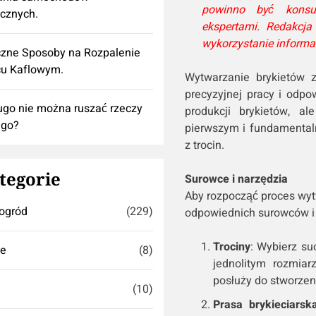
powinno być konsu
ycznych.
ekspertami. Redakcj
wykorzystanie informa
zne Sposoby na Rozpalenie
cu Kaflowym.
Wytwarzanie brykietów 
precyzyjnej pracy i odpow
ugo nie można ruszać rzeczy
produkcji brykietów, a
ego?
pierwszym i fundamentaln
z trocin.
tegorie
Surowce i narzędzia
Aby rozpocząć proces wytw
ogród
(229)
odpowiednich surowców i 
Trociny
: Wybierz su
se
(8)
jednolitym rozmiar
posłuży do stworzeni
(10)
Prasa brykieciarsk