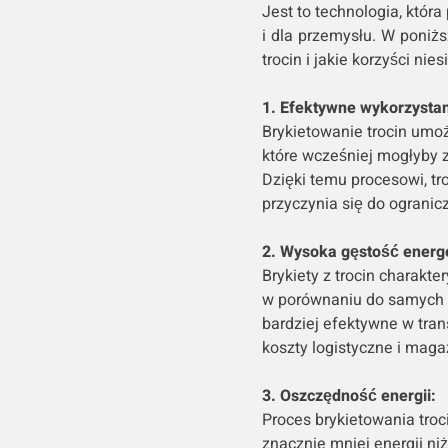
Jest to technologia, która
i dla przemysłu. W poniż
trocin i jakie korzyści nie
1. Efektywne wykorzysta
Brykietowanie trocin umoż
które wcześniej mogłyby 
Dzięki temu procesowi, tr
przyczynia się do ograni
2. Wysoka gęstość energ
Brykiety z trocin charakt
w porównaniu do samych tr
bardziej efektywne w tra
koszty logistyczne i mag
3. Oszczędność energii:
Proces brykietowania tro
znacznie mniej energii ni