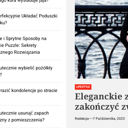
ugo kura wysiaduje jaja?
rfekcyjnie Układać Poduszki
żku?
e i Sprytne Sposoby na
ie Puzzle: Sekrety
cznego Rozwiązania
utecznie wybielić pożółkły
k?
LIFESTYLE
razić kondolencje po stracie
Eleganckie 
zakończyć z
utecznie usunąć zapach
Redakcja
7 Października, 2023
izny z pomieszczenia?