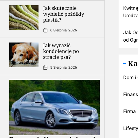
Jak skutecznie
Kwitną
wybielić pożółkły
Urodza
plastik?
6 Sierpnia, 2026
Jak Od
od Og
Jak wyrazić
kondolencje po
stracie psa?
Ka
5 Sierpnia, 2026
Dom i 
Finan
Firma
Lifest