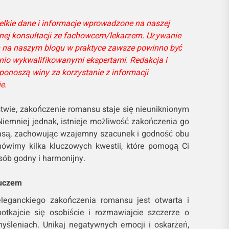
elkie dane i informacje wprowadzone na naszej
snej konsultacji ze fachowcem/lekarzem. Używanie
 na naszym blogu w praktyce zawsze powinno być
io wykwalifikowanymi ekspertami. Redakcja i
ponoszą winy za korzystanie z informacji
e.
twie, zakończenie romansu staje się nieuniknionym
iemniej jednak, istnieje możliwość zakończenia go
lasą, zachowując wzajemny szacunek i godność obu
mówimy kilka kluczowych kwestii, które pomogą Ci
ób godny i harmonijny.
luczem
leganckiego zakończenia romansu jest otwarta i
otkajcie się osobiście i rozmawiajcie szczerze o
yśleniach. Unikaj negatywnych emocji i oskarżeń,