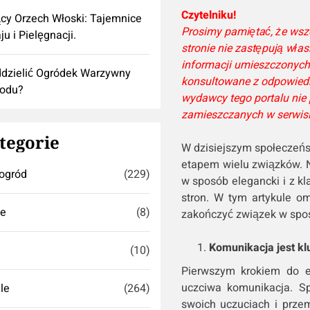
Czytelniku!
cy Orzech Włoski: Tajemnice
Prosimy pamiętać, że wsz
ju i Pielęgnacji.
stronie nie zastępują wła
informacji umieszczonych
dzielić Ogródek Warzywny
konsultowane z odpowiedn
rodu?
wydawcy tego portalu nie 
zamieszczanych w serwisi
tegorie
W dzisiejszym społeczeńs
etapem wielu związków. N
ogród
(229)
w sposób elegancki i z k
stron. W tym artykule o
se
(8)
zakończyć związek w spos
Komunikacja jest k
(10)
Pierwszym krokiem do e
uczciwa komunikacja. Sp
yle
(264)
swoich uczuciach i przem