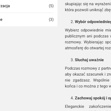
skupiając się na wyrażen
zacja
(5)
która pozwoli uniknąć zbę
ie
(3)
Wybór odpowiednieg
Wybierz odpowiednie mie
publicznym ani podczas 
rozmowy. Wybierając spo
atmosferę do otwartej ro
Słuchaj uważnie
Podczas rozmowy z partne
aby okazać szacunek i zro
nie zgadzasz. Wspólnie
końca i co można z tego 
Zachowaj spokój i 
Eleganckie zakończe