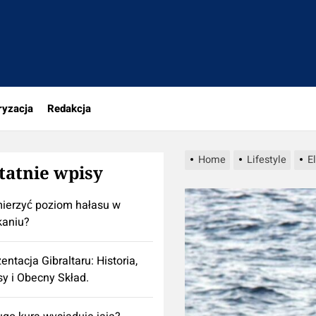
a
ryzacja
Redakcja
Home
Lifestyle
E
tatnie wpisy
ierzyć poziom hałasu w
kaniu?
entacja Gibraltaru: Historia,
y i Obecny Skład.