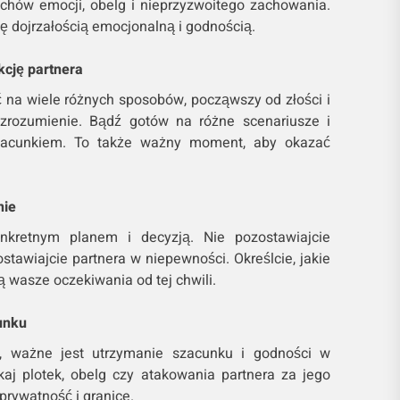
chów emocji, obelg i nieprzyzwoitego zachowania.
ę dojrzałością emocjonalną i godnością.
kcję partnera
na wiele różnych sposobów, począwszy od złości i
zrozumienie. Bądź gotów na różne scenariusze i
 szacunkiem. To także ważny moment, aby okazać
nie
kretnym planem i decyzją. Nie pozostawiajcie
ostawiajcie partnera w niepewności. Określcie, jakie
są wasze oczekiwania od tej chwili.
unku
, ważne jest utrzymanie szacunku i godności w
kaj plotek, obelg czy atakowania partnera za jego
prywatność i granice.