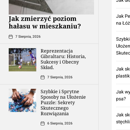
Jak dł
Jak Pe
Jak zmierzyć poziom
na Łó
hałasu w mieszkaniu?
7 Sierpnia, 2026
Szybki
Ułożen
Reprezentacja
Skute
Gibraltaru: Historia,
Sukcesy i Obecny
Skład.
Jak sk
plasti
7 Sierpnia, 2026
Szybkie i Sprytne
Jak wy
Sposoby na Ułożenie
psa?
Puzzle: Sekrety
Skutecznego
Rozwiązania
Jak sk
stęchl
6 Sierpnia, 2026