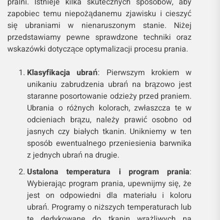
pralni. Istnieje kilka skutecznych sposobów, aby
zapobiec temu niepożądanemu zjawisku i cieszyć
się ubraniami w nienaruszonym stanie. Niżej
przedstawiamy pewne sprawdzone techniki oraz
wskazówki dotyczące optymalizacji procesu prania.
Klasyfikacja ubrań
: Pierwszym krokiem w
unikaniu zabrudzenia ubrań na brązowo jest
staranne posortowanie odzieży przed praniem.
Ubrania o różnych kolorach, zwłaszcza te w
odcieniach brązu, należy prawić osobno od
jasnych czy białych tkanin. Unikniemy w ten
sposób ewentualnego przeniesienia barwnika
z jednych ubrań na drugie.
Ustalona temperatura i program prania
:
Wybierając program prania, upewnijmy się, że
jest on odpowiedni dla materiału i koloru
ubrań. Programy o niższych temperaturach lub
te dedykowane do tkanin wrażliwych na