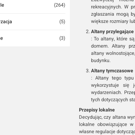
yle
(264)
rekreacyjnych. W p
zgłaszania mogą być
większe rozmiary lub
zacja
(5)
Altany przylegające
ie
(3)
: To altany, które 
domem. Altany prz
altany wolnostojące
budynku.
Altany tymczasowe
: Altany tego typu
wykorzystuje się 
wydarzeniach. Prze
tych dotyczących sta
Przepisy lokalne
Decydując, czy altana wy
lokalne obowiązujące w
własne regulacje dotyczą