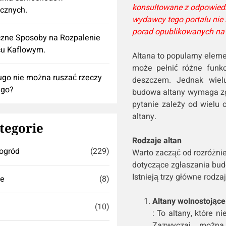
konsultowane z odpowiedn
ycznych.
wydawcy tego portalu nie 
porad opublikowanych na 
zne Sposoby na Rozpalenie
cu Kaflowym.
Altana to popularny eleme
może pełnić różne funk
ugo nie można ruszać rzeczy
deszczem. Jednak wielu
ego?
budowa altany wymaga zg
pytanie zależy od wielu 
altany.
tegorie
Rodzaje altan
ogród
(229)
Warto zacząć od rozróżnie
dotyczące zgłaszania budo
Istnieją trzy główne rodzaj
se
(8)
Altany wolnostojące
(10)
: To altany, które 
Zazwyczaj można