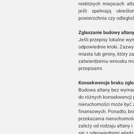
niektórych miejscach al
jeśli spełniają określ
powierzchnia czy odległość
Zgłaszanie budowy altan
Jeśli przepisy lokalne wy
odpowiednie kroki. Zazwy
miasta lub gminy, który 
zatwierdzeniu wniosku m
przepisami.
Konsekwencje braku zgło
Budowa altany bez wymag
do różnych konsekwencji p
nieruchomości może być zo
finansowych. Ponadto, br
przekazania nieruchomośc
zależy od rodzaju altany 
się z odpowiednimi władz