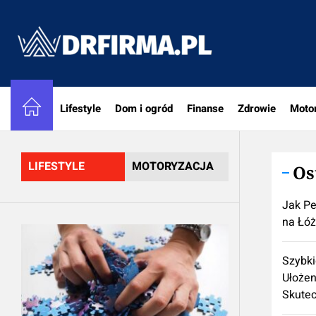
Skip
to
DRfirm
the
content
Lifestyle
Dom i ogród
Finanse
Zdrowie
Moto
LIFESTYLE
MOTORYZACJA
Os
Jak Pe
na Łó
Szybki
Ułożen
Skute