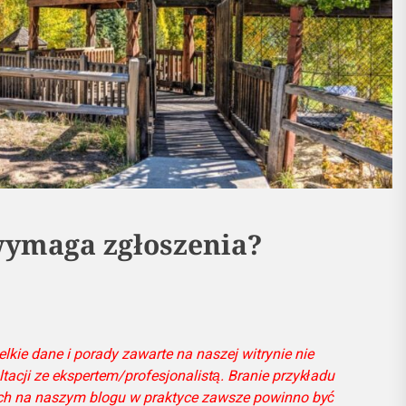
wymaga zgłoszenia?
lkie dane i porady zawarte na naszej witrynie nie
tacji ze ekspertem/profesjonalistą. Branie przykładu
ch na naszym blogu w praktyce zawsze powinno być