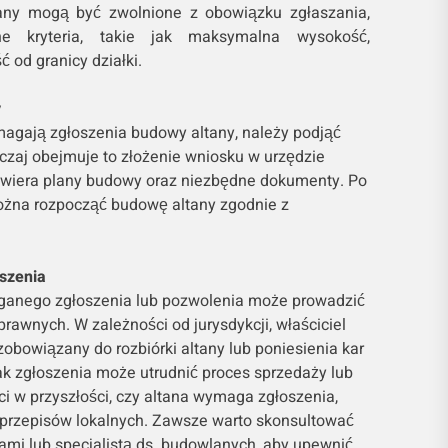
tany mogą być zwolnione z obowiązku zgłaszania,
one kryteria, takie jak maksymalna wysokość,
 od granicy działki.
y
magają zgłoszenia budowy altany, należy podjąć
czaj obejmuje to złożenie wniosku w urzędzie
zawiera plany budowy oraz niezbędne dokumenty. Po
ożna rozpocząć budowę altany zgodnie z
szenia
anego zgłoszenia lub pozwolenia może prowadzić
rawnych. W zależności od jurysdykcji, właściciel
bowiązany do rozbiórki altany lub poniesienia kar
ak zgłoszenia może utrudnić proces sprzedaży lub
i w przyszłości, czy altana wymaga zgłoszenia,
i przepisów lokalnych. Zawsze warto skonsultować
ami lub specjalistą ds. budowlanych, aby upewnić