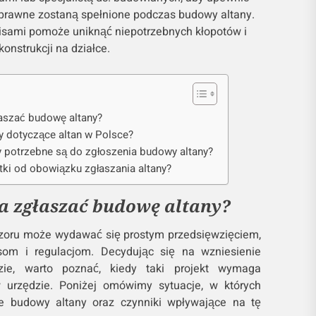
 prawne zostaną spełnione podczas budowy altany.
pisami pomoże uniknąć niepotrzebnych kłopotów i
onstrukcji na działce.
łaszać budowę altany?
y dotyczące altan w Polsce?
 potrzebne są do zgłoszenia budowy altany?
ątki od obowiązku zgłaszania altany?
ba zgłaszać budowę altany?
ozoru może wydawać się prostym przedsięwzięciem,
om i regulacjom. Decydując się na wzniesienie
ie, warto poznać, kiedy taki projekt wymaga
w urzędzie. Poniżej omówimy sytuacje, w których
ie budowy altany oraz czynniki wpływające na tę