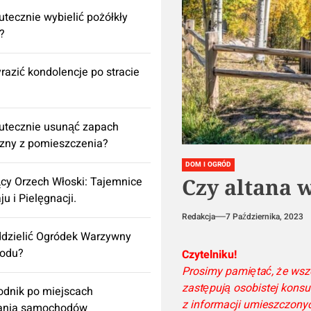
utecznie wybielić pożółkły
k?
razić kondolencje po stracie
utecznie usunąć zapach
izny z pomieszczenia?
DOM I OGRÓD
Czy altana 
cy Orzech Włoski: Tajemnice
ju i Pielęgnacji.
Redakcja
7 Października, 2023
dzielić Ogródek Warzywny
rodu?
Czytelniku!
Prosimy pamiętać, że wsze
zastępują osobistej konsul
dnik po miejscach
z informacji umieszczony
ania samochodów