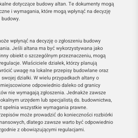
okalne dotyczące budowy altan. Te dokumenty mogą
czne i wymagania, które mogą wpłynąć na decyzję
a budowy.
może wpłynąć na decyzję o zgłoszeniu budowy
owania. Jeśli altana ma być wykorzystywana jako
b inny obiekt o szczególnym przeznaczeniu, mogą
ulacje. Właściciele działek, którzy planują
wrócić uwagę na lokalne przepisy budowlane oraz
 swojej działki. W wielu przypadkach altany o
 umiejscowione odpowiednio daleko od granicy
nków nie wymagają zgłoszenia. Jednakże zawsze
lokalnym urzędem lub specjalistą ds. budownictwa,
ekt spełnia wszystkie wymagania prawne.
rzepisów może prowadzić do konieczności rozbiórki
 finansowych, dlatego zawsze warto być odpowiednio
zgodnie z obowiązującymi regulacjami.