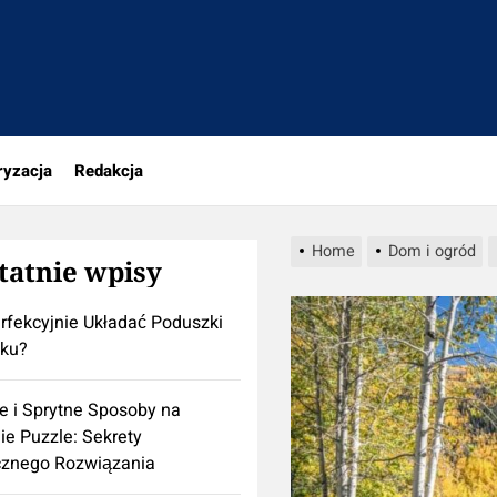
a
ryzacja
Redakcja
Home
Dom i ogród
tatnie wpisy
rfekcyjnie Układać Poduszki
żku?
e i Sprytne Sposoby na
ie Puzzle: Sekrety
cznego Rozwiązania