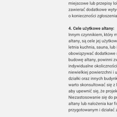
miejscowe lub przepisy l
zawierać dodatkowe wyty
o konieczności zgłoszeni
4. Cele użytkowe altany:
Innym czynnikiem, który 
altany, są cele jej użytk
letnia kuchnia, sauna, lu
obowiązywać dodatkowe reg
budowę altany, powinni z
indywidualne okoliczności
niewielkiej powierzchni i
działki oraz innych budy
warto skonsultować się z 
aby upewnić się, że proj
Niezastosowanie się do p
altany lub nałożenia kar
przygotowanym i działać 