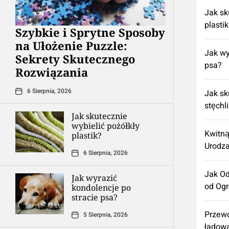
Jak sk
plasti
Szybkie i Sprytne Sposoby
na Ułożenie Puzzle:
Jak wy
Sekrety Skutecznego
psa?
Rozwiązania
6 Sierpnia, 2026
Jak sk
stęchl
Jak skutecznie
wybielić pożółkły
Kwitną
plastik?
Urodza
6 Sierpnia, 2026
Jak Od
Jak wyrazić
od Og
kondolencje po
stracie psa?
Przewo
5 Sierpnia, 2026
ładow