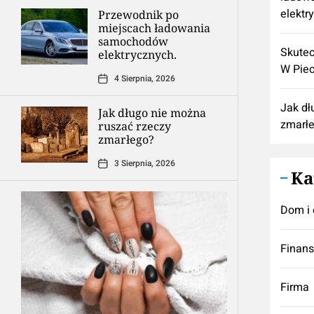
elektr
Przewodnik po
miejscach ładowania
samochodów
Skutec
elektrycznych.
W Pie
4 Sierpnia, 2026
Jak dł
Jak długo nie można
zmarł
ruszać rzeczy
zmarłego?
3 Sierpnia, 2026
Ka
Dom i 
Finan
Firma