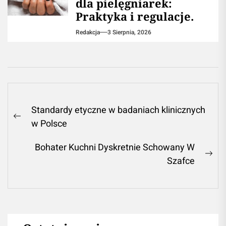
dla pielęgniarek:
Praktyka i regulacje.
Redakcja
3 Sierpnia, 2026
Nawigacja
Standardy etyczne w badaniach klinicznych
wpisu
Previous
w Polsce
post:
Bohater Kuchni Dyskretnie Schowany W
Ne
Szafce
pos