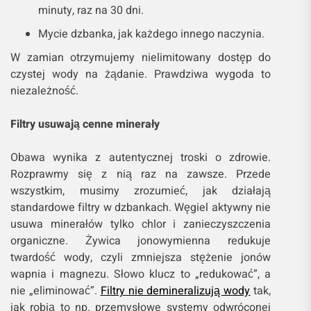
minuty, raz na 30 dni.
Mycie dzbanka, jak każdego innego naczynia.
W zamian otrzymujemy nielimitowany dostęp do
czystej wody na żądanie. Prawdziwa wygoda to
niezależność.
Filtry usuwają cenne minerały
Obawa wynika z autentycznej troski o zdrowie.
Rozprawmy się z nią raz na zawsze. Przede
wszystkim, musimy zrozumieć, jak działają
standardowe filtry w dzbankach. Węgiel aktywny nie
usuwa minerałów tylko chlor i zanieczyszczenia
organiczne. Żywica jonowymienna redukuje
twardość wody, czyli zmniejsza stężenie jonów
wapnia i magnezu. Słowo klucz to „redukować”, a
nie „eliminować”.
Filtry nie demineralizują wody
tak,
jak robią to np. przemysłowe systemy odwróconej