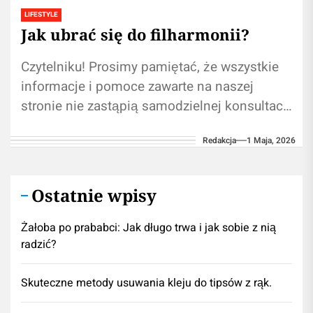
LIFESTYLE
Jak ubrać się do filharmonii?
Czytelniku! Prosimy pamiętać, że wszystkie
informacje i pomoce zawarte na naszej
stronie nie zastąpią samodzielnej konsultacji
ze specjalistą/lekarzem. Korzystanie z treści
Redakcja
1 Maja, 2026
umieszczonych na naszym blogu...
Ostatnie wpisy
Żałoba po prababci: Jak długo trwa i jak sobie z nią
radzić?
Skuteczne metody usuwania kleju do tipsów z rąk.