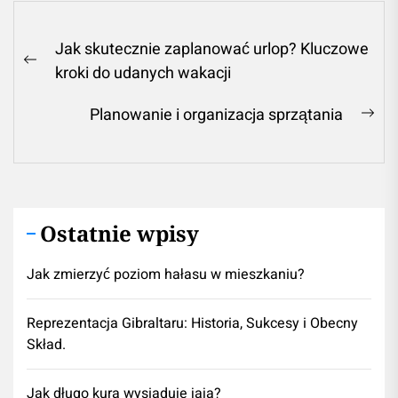
Nawigacja
Jak skutecznie zaplanować urlop? Kluczowe
wpisu
Previous
kroki do udanych wakacji
post:
Planowanie i organizacja sprzątania
Ne
pos
Ostatnie wpisy
Jak zmierzyć poziom hałasu w mieszkaniu?
Reprezentacja Gibraltaru: Historia, Sukcesy i Obecny
Skład.
Jak długo kura wysiaduje jaja?