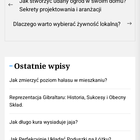
Jak stworzyć udany ogród w swoim domu?
wpisu
Previous
Sekrety projektowania i aranżacji
post:
Dlaczego warto wybierać żywność lokalną?
Ne
pos
Ostatnie wpisy
Jak zmierzyć poziom hałasu w mieszkaniu?
Reprezentacja Gibraltaru: Historia, Sukcesy i Obecny
Skład.
Jak długo kura wysiaduje jaja?
Jak Perfekcyjnie Układać Poduszki na Łóżku?