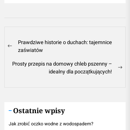
Nawigacja
Prawdziwe historie o duchach: tajemnice
wpisu
Previous
zaświatów
post:
Prosty przepis na domowy chleb pszenny –
Ne
idealny dla początkujących!
pos
Ostatnie wpisy
Jak zrobić oczko wodne z wodospadem?