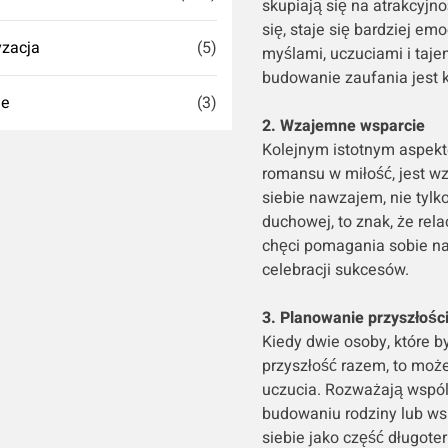
skupiają się na atrakcyjno
się, staje się bardziej em
zacja
(5)
myślami, uczuciami i taje
budowanie zaufania jest
ie
(3)
2. Wzajemne wsparcie
Kolejnym istotnym aspek
romansu w miłość, jest w
siebie nawzajem, nie tylko
duchowej, to znak, że rela
chęci pomagania sobie na
celebracji sukcesów.
3. Planowanie przyszłośc
Kiedy dwie osoby, które 
przyszłość razem, to moż
uczucia. Rozważają wspól
budowaniu rodziny lub ws
siebie jako część długoter