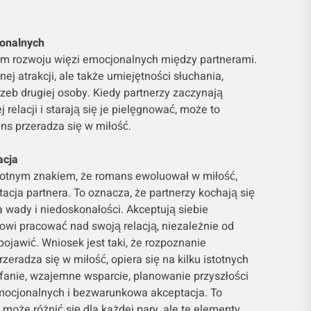
jonalnych
iem rozwoju więzi emocjonalnych między partnerami.
nej atrakcji, ale także umiejętności słuchania,
rzeb drugiej osoby. Kiedy partnerzy zaczynają
 relacji i starają się je pielęgnować, może to
ns przeradza się w miłość.
acja
stotnym znakiem, że romans ewoluował w miłość,
cja partnera. To oznacza, że partnerzy kochają się
wady i niedoskonałości. Akceptują siebie
owi pracować nad swoją relacją, niezależnie od
pojawić. Wniosek jest taki, że rozpoznanie
eradza się w miłość, opiera się na kilku istotnych
ufanie, wzajemne wsparcie, planowanie przyszłości
emocjonalnych i bezwarunkowa akceptacja. To
 może różnić się dla każdej pary, ale te elementy