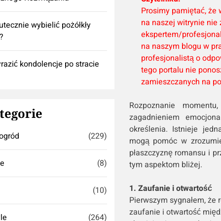
Prosimy pamiętać, że 
na naszej witrynie nie
utecznie wybielić pożółkły
ekspertem/profesjonali
k?
na naszym blogu w pr
profesjonalistą o odp
razić kondolencje po stracie
tego portalu nie ponos
zamieszczanych na por
Rozpoznanie momentu,
tegorie
zagadnieniem emocjona
określenia. Istnieje jed
ogród
(229)
mogą pomóc w zrozumien
płaszczyznę romansu i prz
se
(8)
tym aspektom bliżej.
1. Zaufanie i otwartość
(10)
Pierwszym sygnałem, że 
zaufanie i otwartość międ
yle
(264)