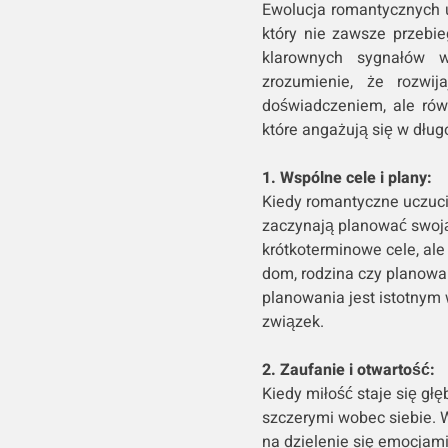
Ewolucja romantycznych 
który nie zawsze przebie
klarownych sygnałów w
zrozumienie, że rozwij
doświadczeniem, ale rów
które angażują się w dług
1. Wspólne cele i plany:
Kiedy romantyczne uczucia
zaczynają planować swoją
krótkoterminowe cele, ale
dom, rodzina czy planowa
planowania jest istotnym
związek.
2. Zaufanie i otwartość:
Kiedy miłość staje się głę
szczerymi wobec siebie. W
na dzielenie się emocjam