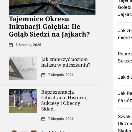
Tajemn
Gołębi
Jajkac
Tajemnice Okresu
Inkubacji Gołębia: Ile
Jak zm
Gołąb Siedzi na Jajkach?
miesz
8 Sierpnia, 2026
Reprez
Jak zmierzyć poziom
Sukces
hałasu w mieszkaniu?
7 Sierpnia, 2026
Jak dł
Reprezentacja
Jak Pe
Gibraltaru: Historia,
na Łó
Sukcesy i Obecny
Skład.
Szybki
7 Sierpnia, 2026
Ułożen
Skute