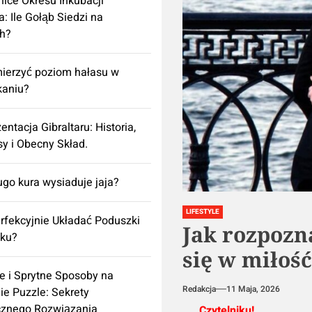
ice Okresu Inkubacji
a: Ile Gołąb Siedzi na
h?
ierzyć poziom hałasu w
kaniu?
entacja Gibraltaru: Historia,
y i Obecny Skład.
ugo kura wysiaduje jaja?
LIFESTYLE
rfekcyjnie Układać Poduszki
Jak rozpozn
żku?
się w miłoś
e i Sprytne Sposoby na
Redakcja
11 Maja, 2026
ie Puzzle: Sekrety
cznego Rozwiązania
Czytelniku!