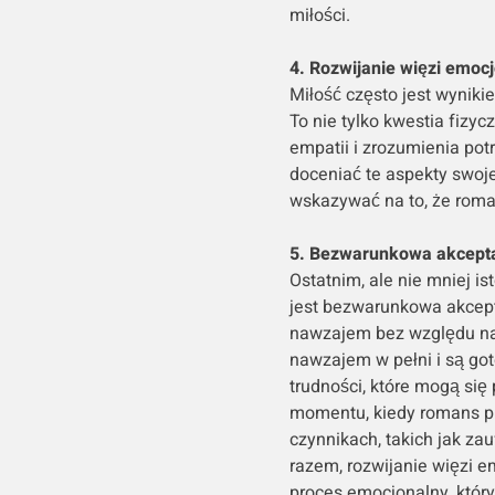
miłości.
4. Rozwijanie więzi emoc
Miłość często jest wynik
To nie tylko kwestia fizycz
empatii i zrozumienia pot
doceniać te aspekty swojej
wskazywać na to, że roma
5. Bezwarunkowa akcept
Ostatnim, ale nie mniej i
jest bezwarunkowa akcepta
nawzajem bez względu na 
nawzajem w pełni i są got
trudności, które mogą się 
momentu, kiedy romans prz
czynnikach, takich jak za
razem, rozwijanie więzi 
proces emocjonalny, który