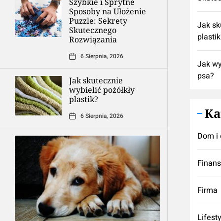
Szybkie i Sprytne
Sposoby na Ułożenie
Puzzle: Sekrety
Jak sk
Skutecznego
plasti
Rozwiązania
6 Sierpnia, 2026
Jak wy
psa?
Jak skutecznie
wybielić pożółkły
plastik?
Ka
6 Sierpnia, 2026
Dom i 
Finan
Firma
Lifest