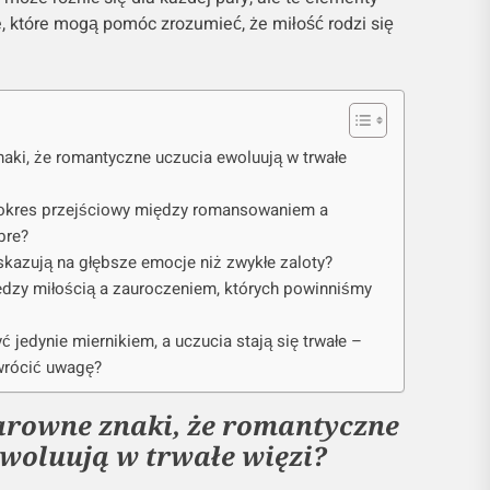
 które mogą pomóc zrozumieć, że miłość rodzi się
naki, że romantyczne uczucia ewoluują w trwałe
 okres przejściowy między romansowaniem a
bre?
skazują na głębsze emocje niż zwykłe zaloty?
iędzy miłością a zauroczeniem, których powinniśmy
ć jedynie miernikiem, a uczucia stają się trwałe –
zwrócić uwagę?
larowne znaki, że romantyczne
ewoluują w trwałe więzi?