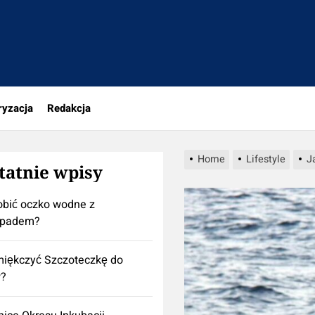
a
ryzacja
Redakcja
Home
Lifestyle
J
tatnie wpisy
obić oczko wodne z
padem?
iękczyć Szczoteczkę do
?