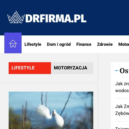
Skip
to
DRfirm
the
content
Lifestyle
Dom i ogród
Finanse
Zdrowie
Moto
LIFESTYLE
MOTORYZACJA
Os
Jak zr
wodos
Jak Zm
Zębów