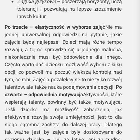
Zajęcia językowe
– poszerzają horyzonty, uczą
tolerancji i pozwalają na lepsze zrozumienie
innych kultur.
Po trzecie – elastyczność w wyborze zajęć
Nie ma
jednej uniwersalnej odpowiedzi na pytanie, jakie
zajęcia będą najlepsze. Dzieci mają różne tempo
rozwoju, a to, co sprawdza się u jednego malucha,
niekoniecznie musi być odpowiednie dla innego.
Często warto dać dziecku możliwość wyboru z kilku
opcji, co pozwoli mu poczuć większą kontrolę nad
tym, co robi. Zajęcia pozalekcyjne to nie tylko rozwój
talentów, ale także nauka podejmowania decyzji.
Po
czwarte – odpowiednia motywacja
Aktywności, które
wspierają talenty, powinny być także motywujące.
Jeśli dziecko ma możliwość zobaczenia, jak
efektywnie rozwija swoje umiejętności, jest to dla
niego ogromna zachęta do dalszej pracy. Dlatego
tak ważne jest, by zajęcia były dostosowane do
poziomu dziecka – ani za łatwe, ani za trudne.