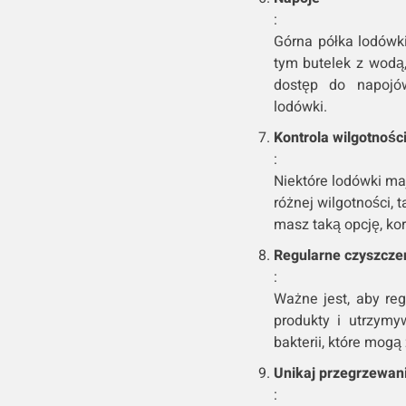
:
Górna półka lodówk
tym butelek z wodą
dostęp do napojów
lodówki.
Kontrola wilgotnośc
:
Niektóre lodówki ma
różnej wilgotności, 
masz taką opcję, kor
Regularne czyszczen
:
Ważne jest, aby re
produkty i utrzymy
bakterii, które mog
Unikaj przegrzewan
: