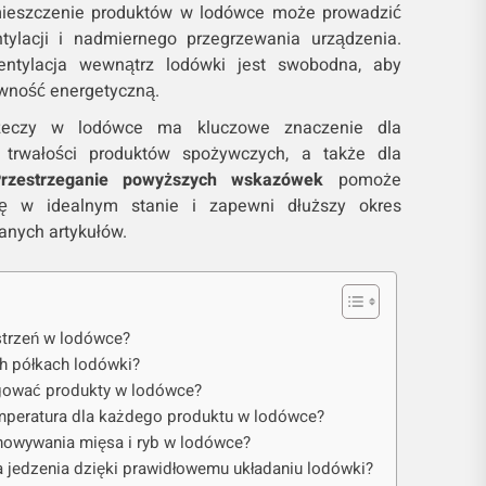
mieszczenie produktów w lodówce może prowadzić
ylacji i nadmiernego przegrzewania urządzenia.
entylacja wewnątrz lodówki jest swobodna, aby
ywność energetyczną.
rzeczy w lodówce ma kluczowe znaczenie dla
 trwałości produktów spożywczych, a także dla
zestrzeganie powyższych wskazówek
pomoże
ę w idealnym stanie i zapewni dłuższy okres
anych artykułów.
strzeń w lodówce?
h półkach lodówki?
gować produkty w lodówce?
temperatura dla każdego produktu w lodówce?
howywania mięsa i ryb w lodówce?
 jedzenia dzięki prawidłowemu układaniu lodówki?