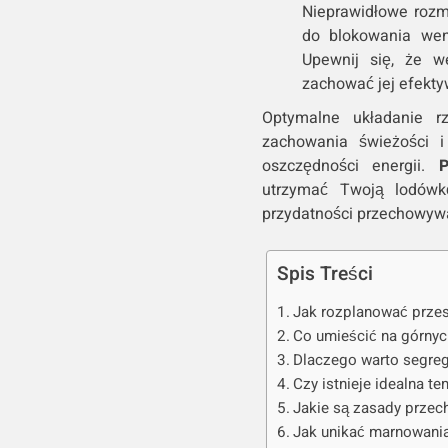
Nieprawidłowe roz
do blokowania went
Upewnij się, że w
zachować jej efekt
Optymalne układanie 
zachowania świeżości i
oszczędności energii.
Pr
utrzymać Twoją lodówk
przydatności przechowyw
Spis Treści
Jak rozplanować prze
Co umieścić na górnyc
Dlaczego warto segre
Czy istnieje idealna 
Jakie są zasady przec
Jak unikać marnowania