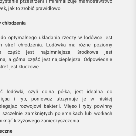
zystanie przestrzeni i minimalizuje marnotrawstwo
ek, jak to zrobić prawidłowo.
y chłodzenia
do optymalnego układania rzeczy w lodówce jest
ch stref chłodzenia. Lodówka ma różne poziomy
na część jest najzimniejsza, środkowa jest
na, a górna część jest najcieplejsza. Odpowiednie
tref jest kluczowe.
ść lodówki, czyli dolna półka, jest idealna do
ięsa i ryb, ponieważ utrzymuje je w niskiej
biegając rozwojowi bakterii. Mięso i ryby powinny
 szczelnie zamkniętych pojemnikach lub workach
niknąć krzyżowego zanieczyszczenia.
leczne