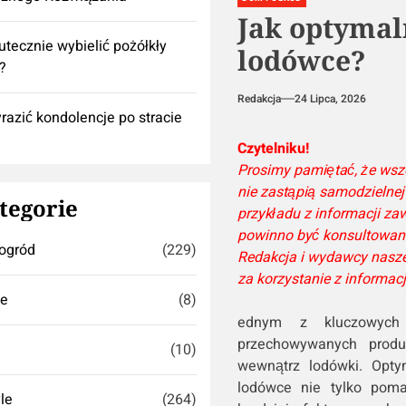
Jak optymal
utecznie wybielić pożółkły
lodówce?
k?
Redakcja
24 Lipca, 2026
razić kondolencje po stracie
Czytelniku!
Prosimy pamiętać, że wsze
nie zastąpią samodzielnej 
tegorie
przykładu z informacji z
powinno być konsultowane 
ogród
(229)
Redakcja i wydawcy nasze
za korzystanie z informac
se
(8)
ednym z kluczowych
przechowywanych produ
(10)
wewnątrz lodówki. Opty
lodówce nie tylko poma
yle
(264)