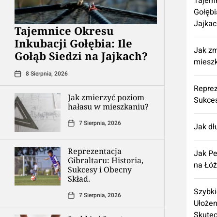
Tajemn
Gołębi
Jajkac
Tajemnice Okresu
Inkubacji Gołębia: Ile
Jak zm
Gołąb Siedzi na Jajkach?
miesz
8 Sierpnia, 2026
Reprez
Jak zmierzyć poziom
Sukces
hałasu w mieszkaniu?
7 Sierpnia, 2026
Jak dł
Reprezentacja
Jak Pe
Gibraltaru: Historia,
na Łó
Sukcesy i Obecny
Skład.
Szybki
7 Sierpnia, 2026
Ułożen
Skute