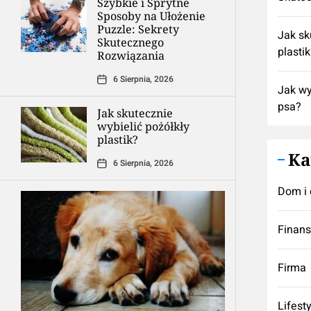
Szybkie i Sprytne
Sposoby na Ułożenie
Puzzle: Sekrety
Jak sk
Skutecznego
plasti
Rozwiązania
6 Sierpnia, 2026
Jak wy
psa?
Jak skutecznie
wybielić pożółkły
plastik?
Ka
6 Sierpnia, 2026
Dom i 
Finan
Firma
Lifest