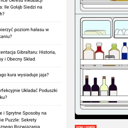
ice Okresu Inkubacji
a: Ile Gołąb Siedzi na
h?
ierzyć poziom hałasu w
kaniu?
entacja Gibraltaru: Historia,
y i Obecny Skład.
ugo kura wysiaduje jaja?
rfekcyjnie Układać Poduszki
żku?
e i Sprytne Sposoby na
ie Puzzle: Sekrety
cznego Rozwiązania
DOM I OGRÓD