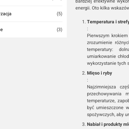
bardziej efektywne wykor
energii. Oto kilka wskazów
zacja
(5)
Temperatura i stref
:
ie
(3)
Pierwszym krokiem 
zrozumienie różny
temperatury: dol
umiarkowanie chłod
wykorzystanie tych s
Mięso i ryby
:
Najzimniejsza czę
przechowywania m
temperaturze, zapo
być umieszczone w
spożywczych, aby u
Nabiał i produkty m