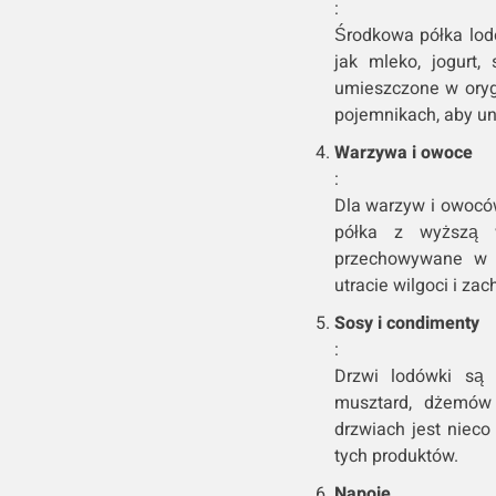
:
Środkowa półka lod
jak mleko, jogurt,
umieszczone w oryg
pojemnikach, aby u
Warzywa i owoce
:
Dla warzyw i owoców
półka z wyższą 
przechowywane w w
utracie wilgoci i za
Sosy i condimenty
:
Drzwi lodówki są
musztard, dżemów 
drzwiach jest niec
tych produktów.
Napoje