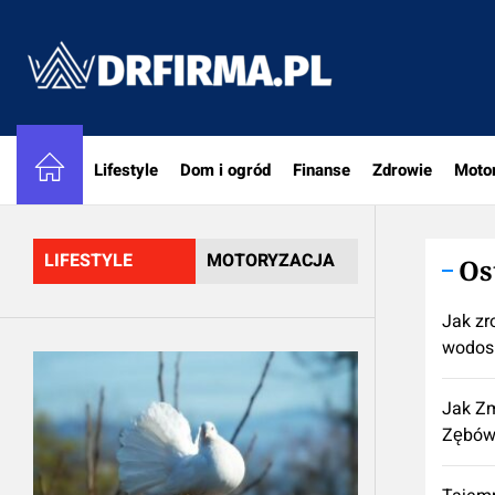
Skip
to
DRfirm
the
content
Lifestyle
Dom i ogród
Finanse
Zdrowie
Moto
LIFESTYLE
MOTORYZACJA
Os
Jak zr
wodos
Jak Zm
Zębów