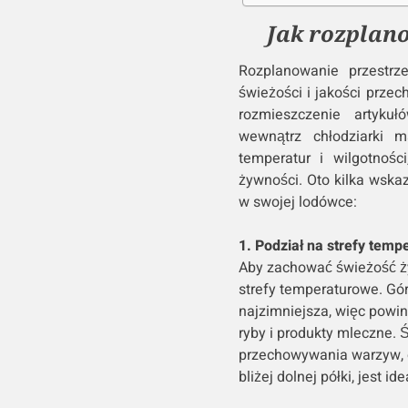
Jak rozplan
Rozplanowanie przestrz
świeżości i jakości prz
rozmieszczenie artyku
wewnątrz chłodziarki 
temperatur i wilgotnośc
żywności. Oto kilka wska
w swojej lodówce:
1. Podział na strefy temp
Aby zachować świeżość ży
strefy temperaturowe. Gór
najzimniejsza, więc powin
ryby i produkty mleczne.
przechowywania warzyw, 
bliżej dolnej półki, jest id