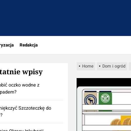
a
ryzacja
Redakcja
Home
Dom i ogród
tatnie wpisy
obić oczko wodne z
padem?
iękczyć Szczoteczkę do
?