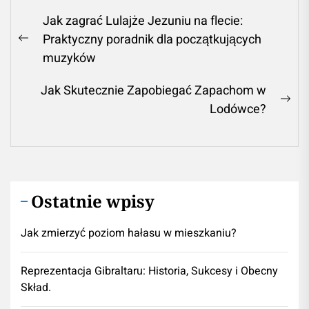
Nawigacja
Jak zagrać Lulajże Jezuniu na flecie:
wpisu
Praktyczny poradnik dla początkujących
Previous
muzyków
post:
Jak Skutecznie Zapobiegać Zapachom w
Ne
Lodówce?
pos
Ostatnie wpisy
Jak zmierzyć poziom hałasu w mieszkaniu?
Reprezentacja Gibraltaru: Historia, Sukcesy i Obecny
Skład.