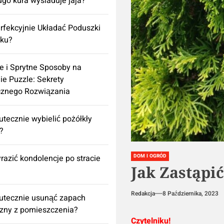
ugo kura wysiaduje jaja?
rfekcyjnie Układać Poduszki
żku?
e i Sprytne Sposoby na
ie Puzzle: Sekrety
cznego Rozwiązania
utecznie wybielić pożółkły
k?
razić kondolencje po stracie
DOM I OGRÓD
Jak Zastąpić
Redakcja
8 Października, 2023
utecznie usunąć zapach
izny z pomieszczenia?
Czytelniku!