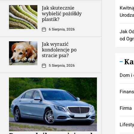
Jak skutecznie
Kwitną
wybielić pożółkły
Urodza
plastik?
6 Sierpnia, 2026
Jak Od
od Og
Jak wyrazić
kondolencje po
stracie psa?
Ka
5 Sierpnia, 2026
Dom i 
Finan
Firma
Lifest