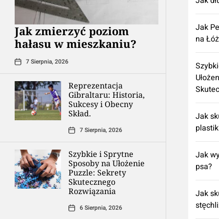
Jak dł
Jak Pe
Jak zmierzyć poziom
na Łó
hałasu w mieszkaniu?
7 Sierpnia, 2026
Szybki
Ułożen
Reprezentacja
Skute
Gibraltaru: Historia,
Sukcesy i Obecny
Skład.
Jak sk
plasti
7 Sierpnia, 2026
Szybkie i Sprytne
Jak wy
Sposoby na Ułożenie
psa?
Puzzle: Sekrety
Skutecznego
Rozwiązania
Jak sk
stęchl
6 Sierpnia, 2026