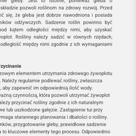
nie gleby. Jest to istotne, ponieważ gleba o
 składzie pozwoli roślinom na zdrowy rozwój. Przed
ć się, że gleba jest dobrze nawodniona i posiada
dników odżywczych. Sadzenie roślin powinno być
pod kątem odległości między nimi, aby uzyskać
opłot. Rośliny należy sadzić w równych rzędach,
odległość między nimi zgodnie z ich wymaganiami
rzycinanie
luczowym elementem utrzymania zdrowego żywopłotu
. Należy regularnie podlewać rośliny, zwłaszcza
 aby zapewnić im odpowiednią ilość wody.
ważną czynnością, która pozwoli utrzymać żywopłot
leży przycinać rośliny zgodnie z ich naturalnym
e lub uszkodzone gałęzie. Zastąpienie tui przy
wymaga starannego planowania i dbałości o rośliny.
nków, przygotowanie gleby, prawidłowe sadzenie
ja to kluczowe elementy tego procesu. Odpowiednio