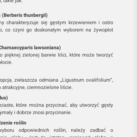
, takie jak:
(Berberis thunbergii)
iny charakteryzuje się gęstym krzewieniem i ostro
mi, co czyni go doskonałym wyborem na żywopłot
Chamaecyparis lawsoniana)
o pięknej zielonej barwie liści, które może tworzyć
łocie.
 opcja, zwłaszcza odmiana „Ligustrum ovalifolium”,
a atrakcyjne, ciemnozielone liście.
lus)
ściaste, które można przycinać, aby utworzyć gęsty
ymały i dobrze znosi przycinanie.
zenie roślin
yboru odpowiednich roślin, należy zadbać o