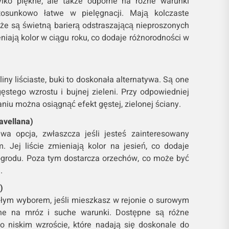
ylko piękne, ale także odporne na różne warunki
tosunkowo łatwe w pielęgnacji. Mają kolczaste
, że są świetną barierą odstraszającą nieproszonych
ieniają kolor w ciągu roku, co dodaje różnorodności w
śliny liściaste, buki to doskonała alternatywa. Są one
stego wzrostu i bujnej zieleni. Przy odpowiedniej
naniu można osiągnąć efekt gęstej, zielonej ściany.
avellana)
wa opcja, zwłaszcza jeśli jesteś zainteresowany
. Jej liście zmieniają kolor na jesień, co dodaje
 ogrodu. Poza tym dostarcza orzechów, co może być
.
)
łym wyborem, jeśli mieszkasz w rejonie o surowym
rne na mróz i suche warunki. Dostępne są różne
o niskim wzroście, które nadają się doskonale do