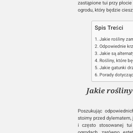
zastąpione tui przy płoci
ogrodu, który będzie cieszy
Spis Treści
Jakie rośliny zam
Odpowiednie krz
Jakie są alterna
Rośliny, które bę
Jakie gatunki dr
Porady dotyczące
Jakie roślin
Poszukując odpowiednich
stoimy przed dylematem, j
i często stosowanej tui
ogrodach, zarówno estet