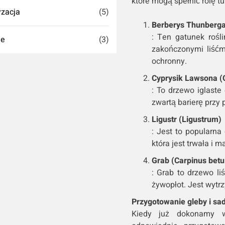
które mogą spełnić rolę tui
zacja
(5)
Berberys Thunberga 
: Ten gatunek rośl
ie
(3)
zakończonymi liść
ochronny.
Cyprysik Lawsona (
: To drzewo iglaste 
zwartą barierę przy p
Ligustr (Ligustrum)
: Jest to popularna
która jest trwała i m
Grab (Carpinus betu
: Grab to drzewo li
żywopłot. Jest wytrz
Przygotowanie gleby i sad
Kiedy już dokonamy w