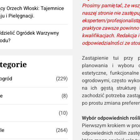
Prosimy pamiętać, że wsz
cy Orzech Włoski: Tajemnice
naszej stronie nie zastępu
ju i Pielęgnacji.
ekspertem/profesjonalist
praktyce zawsze powinno 
dzielić Ogródek Warzywny
kwalifikacjach. Redakcja
rodu?
odpowiedzialności ze sto
Zastąpienie tui przy 
tegorie
planowania i wyboru od
estetyczne, funkcjonaln
ogród
(229)
ogrodowymi, często wyko
na ich gęstą strukturę
zachodzić potrzeba zastąpi
se
(8)
po prostu zmiana preferen
(10)
Wybór odpowiednich roślin
Pierwszym krokiem w proce
yle
(264)
odpowiednich roślin zastę