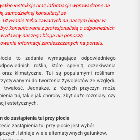
ystkie instrukcje oraz informacje wprowadzone na
ją samodzielnej konsultacji ze
ą. Używanie treści zawartych na naszym blogu w
być konsultowane z profesjonalistą o odpowiednich
 i wydawcy naszego bloga nie ponoszą
sowania informacji zamieszczanych na portalu.
płocie to zadanie wymagające odpowiedniego
powiednich roślin, które spełnią oczekiwania
e oraz klimatyczne. Tui są popularnymi roślinami
rzystywanymi do tworzenia żywopłotów ze względu
 i trwałość. Jednakże, z różnych przyczyn może
enia tui, takie jak choroby, zbyt duże rozmiary, czy
cji estetycznych.
 do zastąpienia tui przy płocie
sie zastąpienia tui przy płocie jest wybór
pczych. Istnieje wiele alternatywnych gatunków,