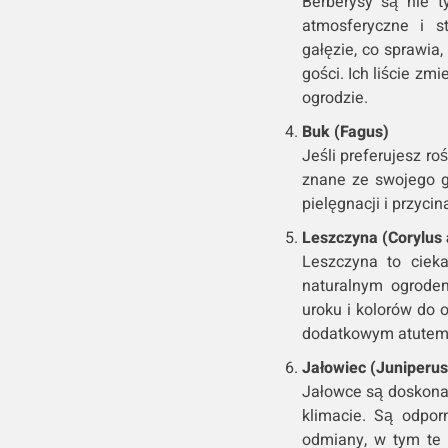
Berberysy są nie t
atmosferyczne i s
gałęzie, co sprawia
gości. Ich liście zm
ogrodzie.
Buk (Fagus)
Jeśli preferujesz ro
znane ze swojego gę
pielęgnacji i przyci
Leszczyna (Corylus 
Leszczyna to cieka
naturalnym ogrodem
uroku i kolorów do
dodatkowym atutem
Jałowiec (Juniperus
Jałowce są doskona
klimacie. Są odpo
odmiany, w tym te 