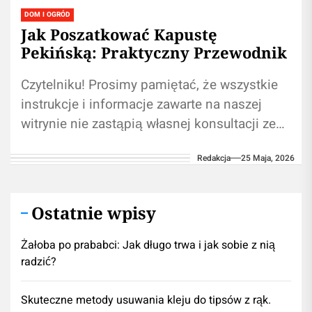
DOM I OGRÓD
Jak Poszatkować Kapustę
Pekińską: Praktyczny Przewodnik
Czytelniku! Prosimy pamiętać, że wszystkie
instrukcje i informacje zawarte na naszej
witrynie nie zastąpią własnej konsultacji ze
ekspertem/profesjonalistą. Branie przykładu
Redakcja
25 Maja, 2026
z informacji umieszczonych na naszym...
Ostatnie wpisy
Żałoba po prababci: Jak długo trwa i jak sobie z nią
radzić?
Skuteczne metody usuwania kleju do tipsów z rąk.