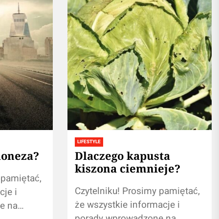
LIFESTYLE
loneza?
Dlaczego kapusta
kiszona ciemnieje?
 pamiętać,
Czytelniku! Prosimy pamiętać,
cje i
że wszystkie informacje i
e na
porady wprowadzone na