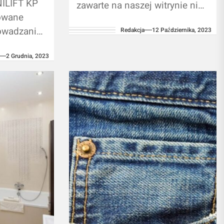
ILIFT KP
zawarte na naszej witrynie nie
owane
zastąpią samodzielnej
owadzania
Redakcja
12 Października, 2023
konsultacji ze
fachowcem/lekarzem.
2 Grudnia, 2023
ędzie w
Używanie informacji
waniach. Ta
umieszczonych na naszym
ojektowana
blogu w...