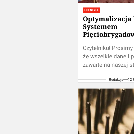
LIFESTYLE
Optymalizacja 
Systemem
Pięciobrygad
Czytelniku! Prosimy
że wszelkie dane i
zawarte na naszej st
zastępują samodzie
Redakcja
12 
konsultacji ze
fachowcem/profesjo
Używanie treści
umieszczonych na 
blogu w...