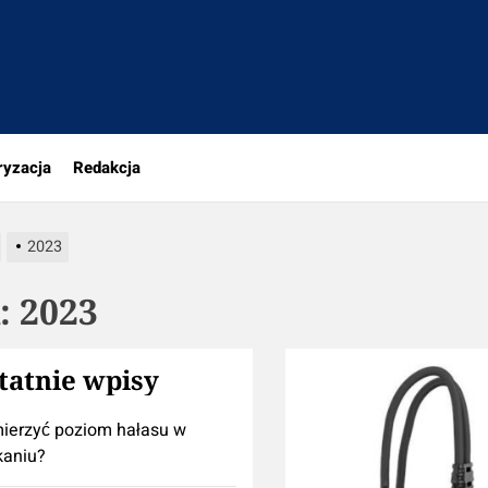
a
ryzacja
Redakcja
2023
:
2023
tatnie wpisy
ierzyć poziom hałasu w
kaniu?