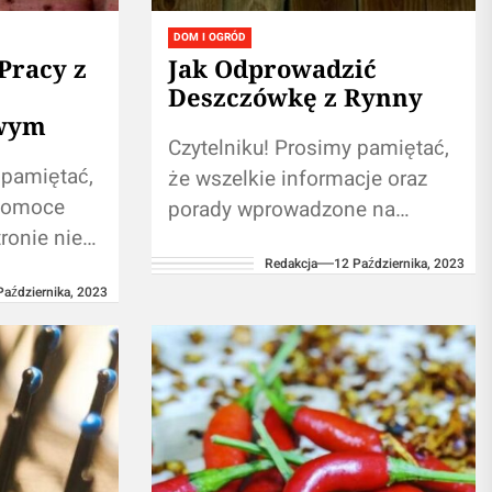
DOM I OGRÓD
Pracy z
Jak Odprowadzić
Deszczówkę z Rynny
owym
Czytelniku! Prosimy pamiętać,
 pamiętać,
że wszelkie informacje oraz
 pomoce
porady wprowadzone na
ronie nie
naszej stronie nie zastąpią
lnej
Redakcja
12 Października, 2023
własnej konsultacji ze
Października, 2023
specjalistą/profesjonalistą.
nalistą.
Używanie treści
umieszczonych na naszym
naszym
blogu w...