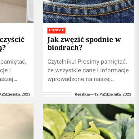
LIFESTYLE
czyścić
Jak zwęzić spodnie w
ą?
biodrach?
 pamiętać,
Czytelniku! Prosimy pamiętać,
cje i
że wszystkie dane i informacje
aszej
wprowadzone na naszej
stronie nie zastąpią osobistej
Października, 2023
Redakcja
12 Października, 2023
tacji ze
konsultacji ze
m. Branie
specjalistą/profesjonalistą.
ji
Branie przykładu z treści
...
umieszczonych na naszym...