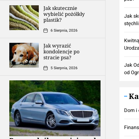
Jak skutecznie
wybielić pożółkły
Jak sk
plastik?
stęchl
6 Sierpnia, 2026
Kwitną
Jak wyrazić
Urodza
kondolencje po
stracie psa?
Jak Od
5 Sierpnia, 2026
od Og
Ka
Dom i 
Finan