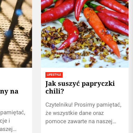
LIFESTYLE
Jak suszyć papryczki
uny na
chili?
Czytelniku! Prosimy pamiętać,
 pamiętać,
że wszystkie dane oraz
je i
pomoce zawarte na naszej
aszej
witrynie nie zastąpią własnej