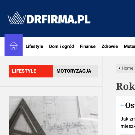
Skip
to
DRfirm
the
content
Lifestyle
Dom i ogród
Finanse
Zdrowie
Moto
Home
LIFESTYLE
MOTORYZACJA
Rok
Os
Jak zm
miesz