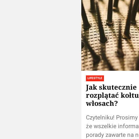
LIFESTYLE
Jak skutecznie
rozplątać kołt
włosach?
Czytelniku! Prosimy
że wszelkie informac
porady zawarte na n