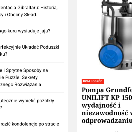
entacja Gibraltaru: Historia,
y i Obecny Skład.
ugo kura wysiaduje jaja?
rfekcyjnie Układać Poduszki
żku?
e i Sprytne Sposoby na
ie Puzzle: Sekrety
DOM I OGRÓD
cznego Rozwiązania
Pompa Grundf
UNILIFT KP 150
utecznie wybielić pożółkły
wydajność i
k?
niezawodność 
odprowadzani
razić kondolencje po stracie