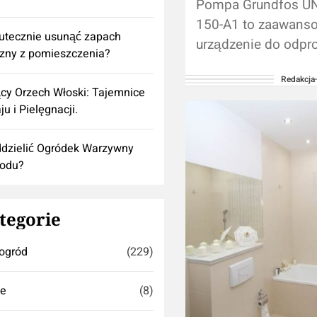
Pompa Grundfos UN
150-A1 to zaawans
utecznie usunąć zapach
urządzenie do odpr
izny z pomieszczenia?
wody, które stanowi
Redakcja
niezastąpione narz
cy Orzech Włoski: Tajemnice
rozmaitych zastoso
ju i Pielęgnacji.
pompa została zapr
z myślą o...
dzielić Ogródek Warzywny
rodu?
tegorie
ogród
(229)
se
(8)