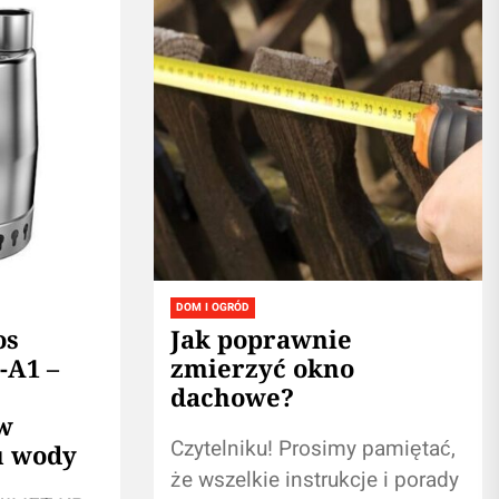
DOM I OGRÓD
os
Jak poprawnie
-A1 –
zmierzyć okno
dachowe?
w
Czytelniku! Prosimy pamiętać,
u wody
że wszelkie instrukcje i porady